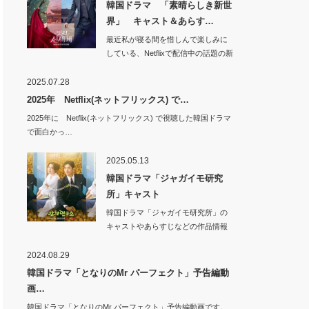
韓国ドラマ 「素晴らしき新世
界」 キャスト＆あらす…
最近私が寝る間を惜しんで楽しみに
している、Netflixで配信中の話題の新
作韓国…
2025.07.28
2025年 Netflix(ネットフリックス) で…
2025年に Netflix(ネットフリックス) で視聴した韓国ドラマ
で面白かっ…
2025.05.13
韓国ドラマ「ジャガイモ研究
所」キャスト
韓国ドラマ「ジャガイモ研究所」の
キャストやあらすじなどの作品情報
です。韓…
2024.08.29
韓国ドラマ「となりのMr パーフェクト」予告編動
画…
韓国ドラマ「となりのMr パーフェクト」予告編動画です。