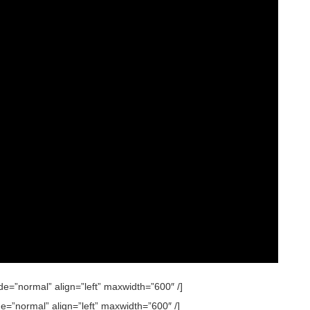
e=”normal” align=”left” maxwidth=”600″ /]
e=”normal” align=”left” maxwidth=”600″ /]