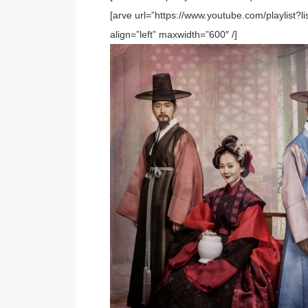
[arve url=”https://www.youtube.com/playli
align=”left” maxwidth=”600″ /]