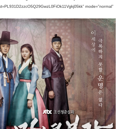
st?list=PL931D2zzcO5Q29GwzL0FiOk11Vgkj05kk” mode=”normal”