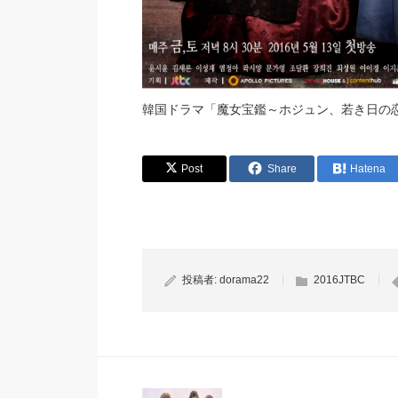
韓国ドラマ「魔女宝鑑～ホジュン、若き日の
Post
Share
Hatena
投稿者:
dorama22
2016JTBC