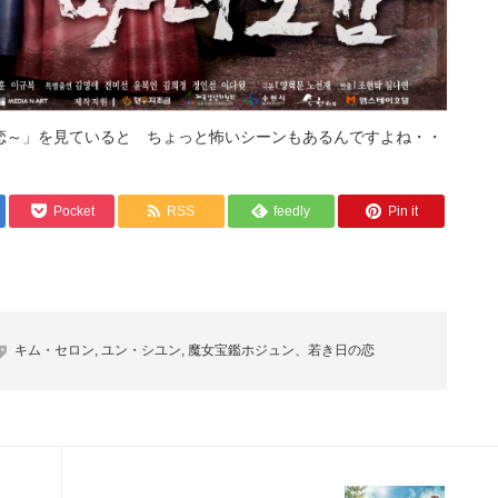
恋～」を見ていると ちょっと怖いシーンもあるんですよね・・
Pocket
RSS
feedly
Pin it
キム・セロン
,
ユン・シユン
,
魔女宝鑑ホジュン、若き日の恋