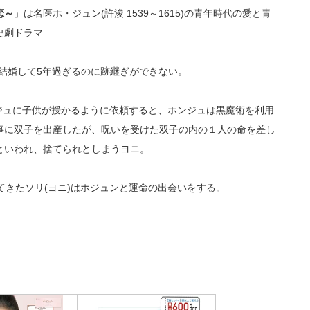
恋～
」は名医ホ・ジュン(許浚 1539～1615)の青年時代の愛と青
史劇ドラマ
シム氏は結婚して5年過ぎるのに跡継ぎができない。
ンジュに子供が授かるように依頼すると、ホンジュは黒魔術を利用
事に双子を出産したが、呪いを受けた双子の内の１人の命を差し
といわれ、捨てられとしまうヨニ。
てきたソリ(ヨニ)はホジュンと運命の出会いをする。