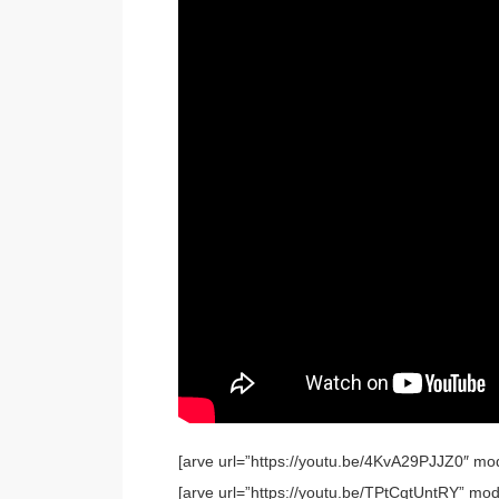
[arve url=”https://youtu.be/4KvA29PJJZ0″ mod
[arve url=”https://youtu.be/TPtCqtUntRY” mod