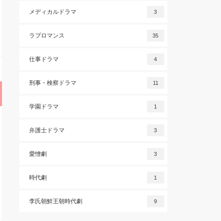
メディカルドラマ
3
ラブロマンス
35
仕事ドラマ
4
刑事・検察ドラマ
11
学園ドラマ
1
弁護士ドラマ
3
愛憎劇
3
時代劇
1
李氏朝鮮王朝時代劇
9