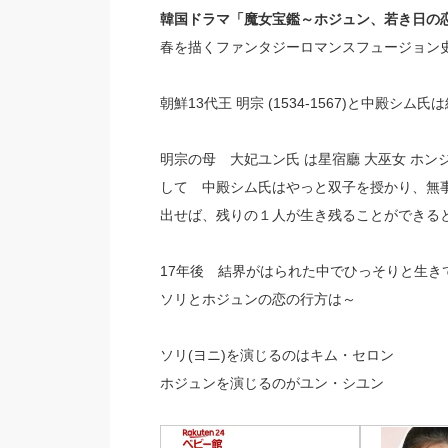
韓国ドラマ「魔女宝鑑～ホジュン、若き日の
春を描くファンタジーロマンスフュージョン
朝鮮13代王 明宗 (1534-1567)と中殿
明宗の母 大妃ユン氏 は星宿廳 大巫女 ホ
して 中殿シム氏はやっと双子を授かり、無
出せば、残りの１人が生き残ることができる
17年後 結界がはられた中でひっそりと生き
ソリとホジュンの恋の行方は～
ソリ(ヨニ)を演じるのはキム・セロン
ホジュンを演じるのがユン・シユン