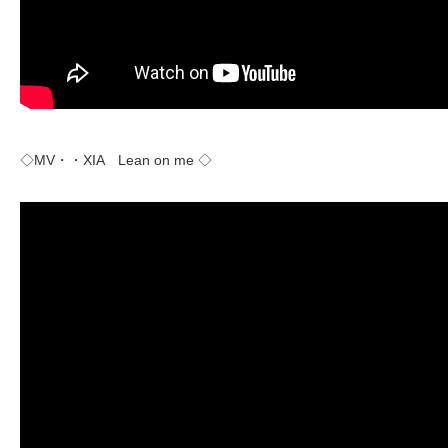
◇MV・・XIA Lean on me ◇