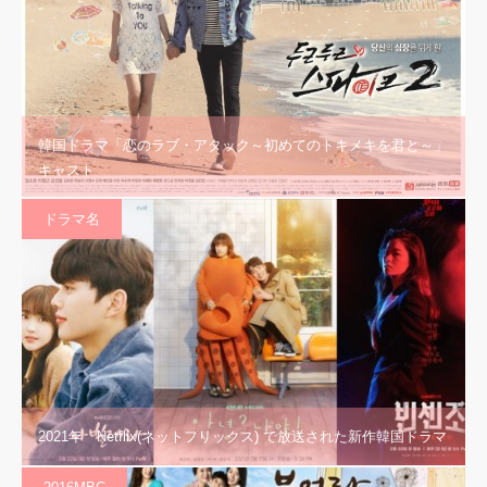
韓国ドラマ「恋のラブ・アタック～初めてのトキメキを君と～」
キャスト
ドラマ名
2021年 Netflix(ネットフリックス) で放送された新作韓国ドラマ