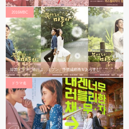
2016MBC
韓国ドラマ「吹けよ、ミプン」予告編動画＆あらすじ
ドラマ名