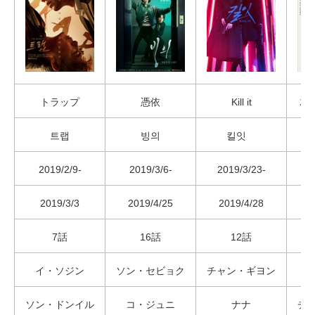
トラップ
憑依
Kill it
君
트랩
빙의
킬잇
2019/2/9-
2019/3/6-
2019/3/23-
2019/3/3
2019/4/25
2019/4/28
7話
16話
12話
イ・ソジン
ソン・セビョク
チャン・ギヨン
ソン・ドンイル
コ・ジュニ
ナナ
チ