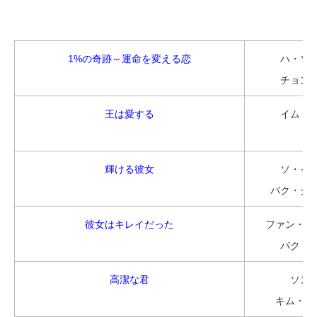
1%の奇跡～運命を変える恋
ハ・ソ
チョン
王は愛する
イム・
ユ
輝ける彼女
ソ・イ
パク・ク
彼女はキレイだった
ファン・ジ
パク・
高潔な君
ソン
キム・ジ