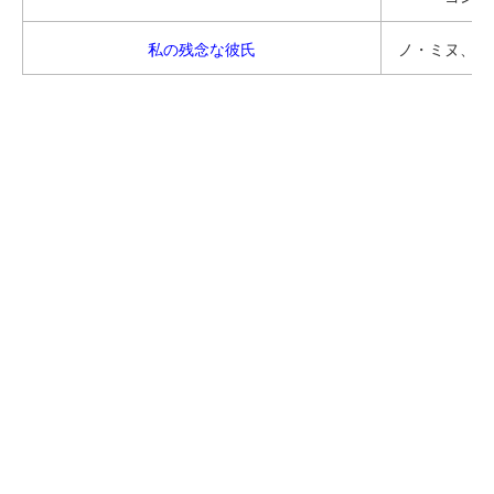
私の残念な彼氏
ノ・ミヌ、ヤ