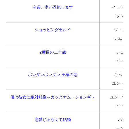
今週、妻が浮気します
イ・ソン
ソン・
ショッピング王ルイ
ソ・イ
ナム・
2度目の二十歳
チェ・
イ・サ
ポンダンポンダン 王様の恋
キム・
ユン・ド
僕は彼女に絶対服従～カッとナム・ジョンギ～
ユン・サ
イ・ヨ
恋愛じゃなくて結婚
ハン
ヨン・