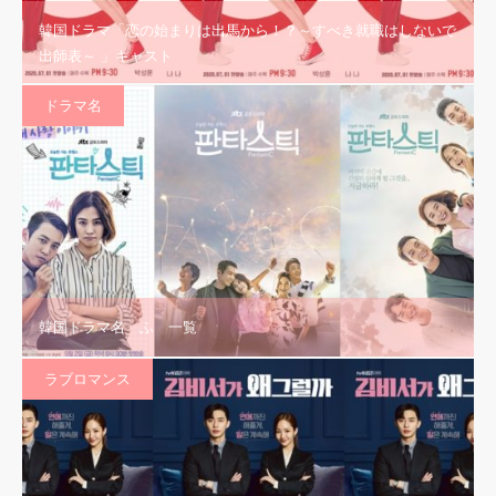
韓国ドラマ「恋の始まりは出馬から！？～すべき就職はしないで
出師表～ 」キャスト
ドラマ名
韓国ドラマ名 ふ 一覧
ラブロマンス