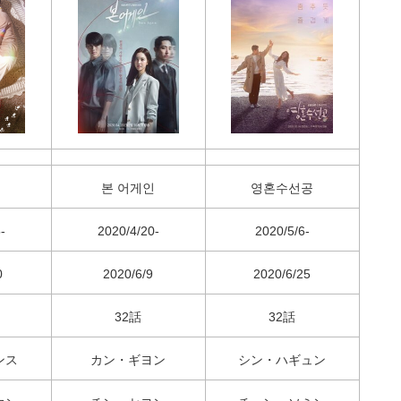
본 어게인
영혼수선공
-
2020/4/20-
2020/5/6-
0
2020/6/9
2020/6/25
32話
32話
ンス
カン・ギヨン
シン・ハギュン