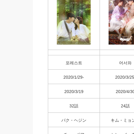
포레스트
어서와
2020/1/29-
2020/3/25
2020/3/19
2020/4/3
32話
24話
パク・ヘジン
キム・ミョ