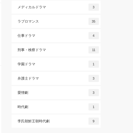
メディカルドラマ
3
ラブロマンス
35
仕事ドラマ
4
刑事・検察ドラマ
11
学園ドラマ
1
弁護士ドラマ
3
愛憎劇
3
時代劇
1
李氏朝鮮王朝時代劇
9