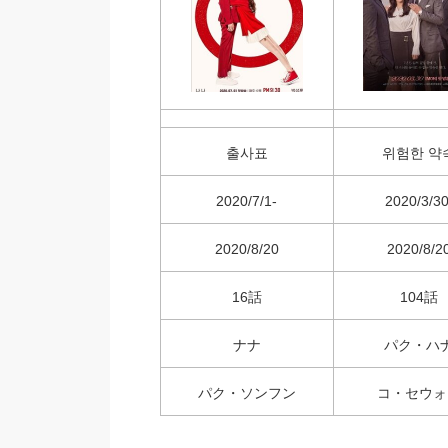
출사표
위험한 약
2020/7/1-
2020/3/30
2020/8/20
2020/8/2
16話
104話
ナナ
パク・ハ
パク・ソンフン
コ・セウォ