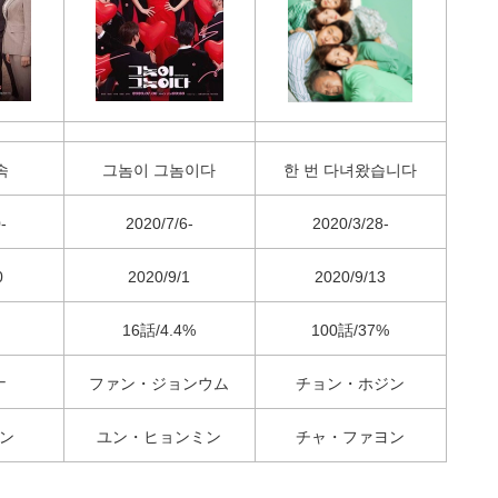
속
그놈이 그놈이다
한 번 다녀왔습니다
-
2020/7/6-
2020/3/28-
0
2020/9/1
2020/9/13
16話/4.4%
100話/37%
ナ
ファン・ジョンウム
チョン・ホジン
ン
ユン・ヒョンミン
チャ・ファヨン