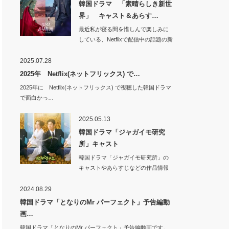
韓国ドラマ 「素晴らしき新世
界」 キャスト＆あらす…
最近私が寝る間を惜しんで楽しみに
している、Netflixで配信中の話題の新
作韓国…
2025.07.28
2025年 Netflix(ネットフリックス) で…
2025年に Netflix(ネットフリックス) で視聴した韓国ドラマ
で面白かっ…
2025.05.13
韓国ドラマ「ジャガイモ研究
所」キャスト
韓国ドラマ「ジャガイモ研究所」の
キャストやあらすじなどの作品情報
です。韓…
2024.08.29
韓国ドラマ「となりのMr パーフェクト」予告編動
画…
韓国ドラマ「となりのMr パーフェクト」予告編動画です。