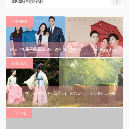
李氏朝鮮王朝時代劇
9
2016SBS
韓国ドラマ「嫉妬の化身～恋の嵐は接近中！～」 予告動画＆ost
2017SBS
韓国ドラマ「師任堂 (サイムダン)、色の日記」 インタビュー動
画
ドラマ名