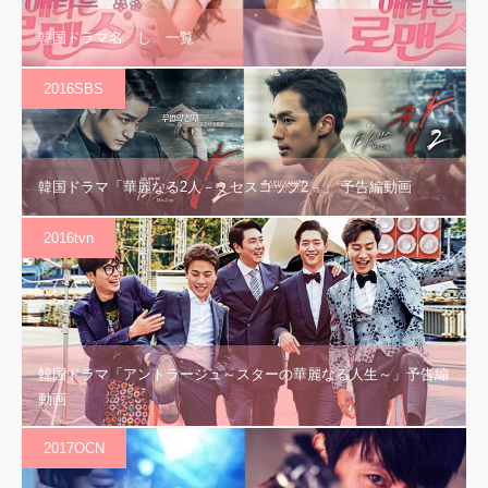
韓国ドラマ名 し 一覧
2016SBS
韓国ドラマ「華麗なる2人－ミセスコップ2－」 予告編動画
2016tvn
韓国ドラマ「アントラージュ～スターの華麗なる人生～」予告編
動画
2017OCN