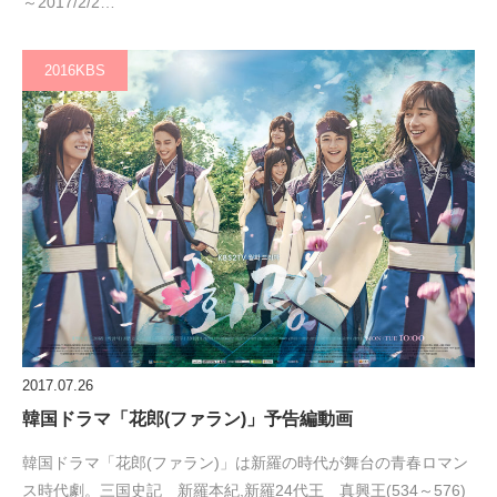
～2017/2/2…
2016KBS
2017.07.26
韓国ドラマ「花郎(ファラン)」予告編動画
韓国ドラマ「花郎(ファラン)」は新羅の時代が舞台の青春ロマン
ス時代劇。三国史記 新羅本紀,新羅24代王 真興王(534～576)