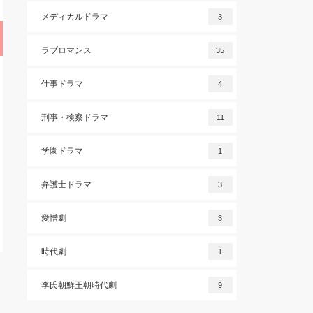
メディカルドラマ
3
ラブロマンス
35
仕事ドラマ
4
刑事・検察ドラマ
11
学園ドラマ
1
弁護士ドラマ
3
愛憎劇
3
時代劇
1
李氏朝鮮王朝時代劇
9