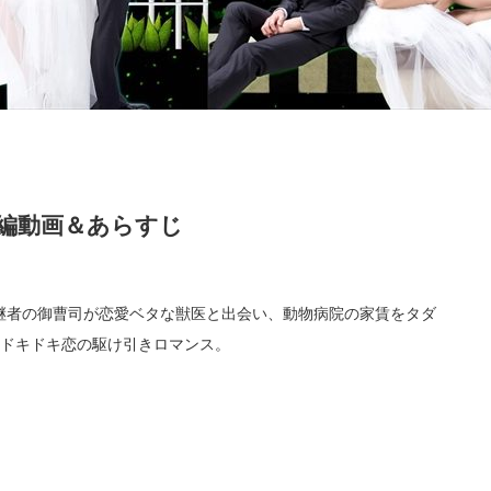
告編動画＆あらすじ
継者の御曹司が恋愛ベタな獣医と出会い、動物病院の家賃をタダ
るドキドキ恋の駆け引きロマンス。