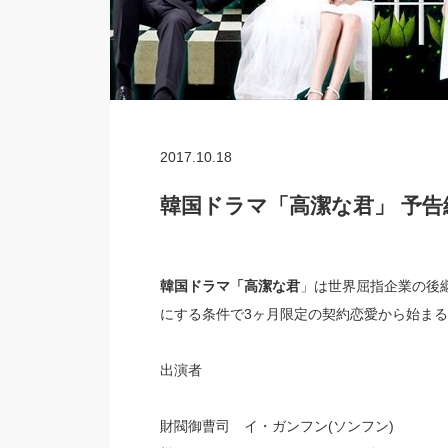
2017.10.18
韓国ドラマ「高潔な君」 予
韓国ドラマ「高潔な君
」は世界屈指企業の後
にする条件で3ヶ月限定の契約恋愛から始ま
出演者
財閥御曹司 イ・ガンフン(ソンフン)