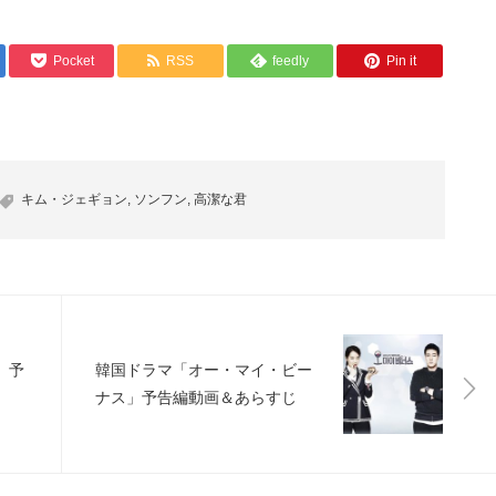
Pocket
RSS
feedly
Pin it
キム・ジェギョン
,
ソンフン
,
高潔な君
 予
韓国ドラマ「オー・マイ・ビー
ナス」予告編動画＆あらすじ