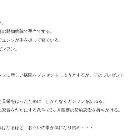
ソ。
分の動物病院で手当てする。
でユンソが手を握って寝ている。
ガンフン。
。
ンソに新しい病院をプレゼントしようとするが、そのプレゼント
と見栄をはったために しかたなくガンフンを訪ねる。
に家賃をただにする条件で3ヶ月限定の契約恋愛を持ちかける。
ればなるほど、お互いの事が気になり始め・・・