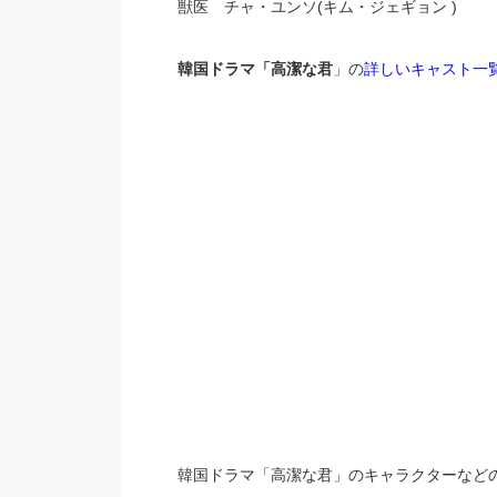
獣医 チャ・ユンソ(キム・ジェギョン )
韓国ドラマ「高潔な君
」の
詳しいキャスト一
韓国ドラマ「高潔な君」のキャラクターなど