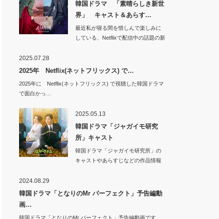
韓国ドラマ 「素晴らしき新世
界」 キャスト＆あらす…
最近私が寝る間を惜しんで楽しみに
している、Netflixで配信中の話題の新
作韓国…
2025.07.28
2025年 Netflix(ネットフリックス) で…
2025年に Netflix(ネットフリックス) で視聴した韓国ドラマ
で面白かっ…
2025.05.13
韓国ドラマ「ジャガイモ研究
所」キャスト
韓国ドラマ「ジャガイモ研究所」の
キャストやあらすじなどの作品情報
です。韓…
2024.08.29
韓国ドラマ「となりのMr パーフェクト」予告編動
画…
韓国ドラマ「となりのMr パーフェクト」予告編動画です。