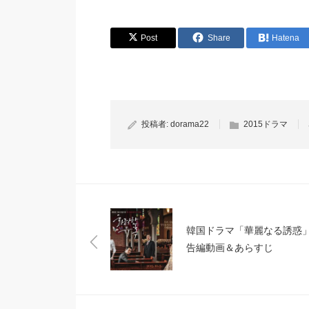
Post
Share
Hatena
投稿者:
dorama22
2015ドラマ
韓国ドラマ「華麗なる誘惑」
告編動画＆あらすじ