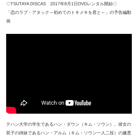
◇TSUTAYA DISCAS 2017年8月1日DVDレンタル開始◇
「恋のラブ・アタック～初めてのトキメキを君と～」の予告編動
画
テハン大学の学生であるハン・ダウン（キム・ソウン）。彼女の
双子の姉妹であるハン・アルム（キム・ソウン一人二役）の嫌悪