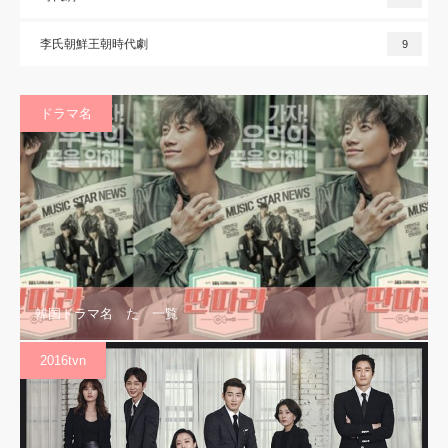
李氏朝鮮王朝時代劇
9
ドラマ名
韓国ドラマ名 た 一覧
2016tvn