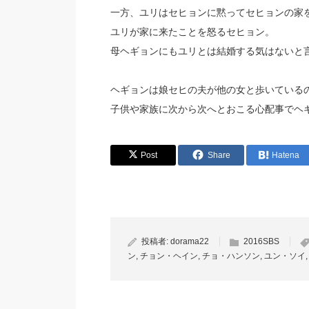
一方、ユリはセヒョンに黙ってセヒョンの家
ユリが家に来たことを怒るセヒョン。
母ヘギョンにもユリとは結婚する気はないと
ヘギョンは娘セヒの夫が他の女と歩いている
子供や家族に次から次へとおこる心配事でヘ
Post
Share
Hatena
投稿者:
dorama22
2016SBS
ン
,
チョン・ヘイン
,
チョ・ハンソン
,
ユン・ソイ