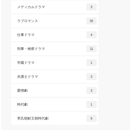
メディカルドラマ
3
ラブロマンス
35
仕事ドラマ
4
刑事・検察ドラマ
11
学園ドラマ
1
弁護士ドラマ
3
愛憎劇
3
時代劇
1
李氏朝鮮王朝時代劇
9