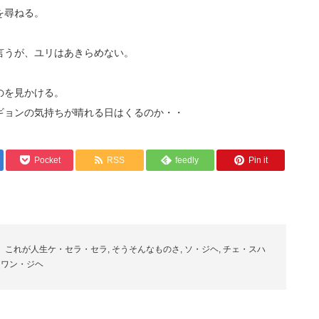
を尋ねる。
言うが、ユリはあきらめない。
のを見かける。
ギョンの気持ちが晴れる日はくるのか・・
Pocket
RSS
feedly
Pin it
これが人生ケ・セラ・セラ
,
そうそんなものさ
,
ソ・ジヘ
,
チェ・スハ
,
ワン・ジヘ