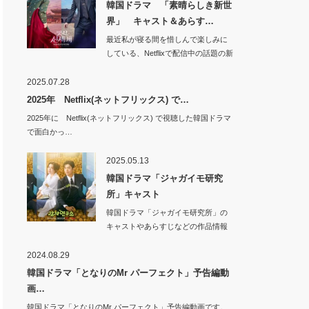
韓国ドラマ 「素晴らしき新世
界」 キャスト＆あらす…
最近私が寝る間を惜しんで楽しみに
している、Netflixで配信中の話題の新
作韓国…
2025.07.28
2025年 Netflix(ネットフリックス) で…
2025年に Netflix(ネットフリックス) で視聴した韓国ドラマ
で面白かっ…
2025.05.13
韓国ドラマ「ジャガイモ研究
所」キャスト
韓国ドラマ「ジャガイモ研究所」の
キャストやあらすじなどの作品情報
です。韓…
2024.08.29
韓国ドラマ「となりのMr パーフェクト」予告編動
画…
韓国ドラマ「となりのMr パーフェクト」予告編動画です。