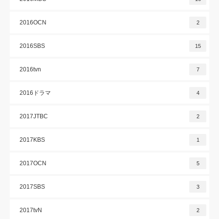
2016OCN
2
2016SBS
15
2016tvn
7
2016ドラマ
4
2017JTBC
2
2017KBS
1
2017OCN
5
2017SBS
3
2017tvN
2