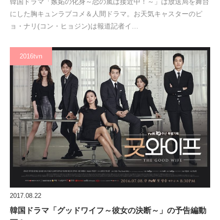
韓国ドラマ「嫉妬の化身～恋の嵐は接近中！～」は放送局を舞台
にした胸キュンラブコメ＆人間ドラマ。お天気キャスターのピ
ョ・ナリ(コン・ヒョジン)は報道記者イ…
2016tvn
2017.08.22
韓国ドラマ「グッドワイフ～彼女の決断～」の予告編動