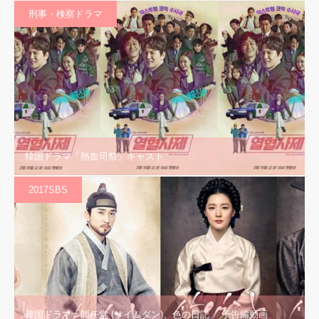
刑事・検察ドラマ
韓国ドラマ「熱血司祭」キャスト
2017SBS
韓国ドラマ「師任堂 (サイムダン)、色の日記」 予告編動画