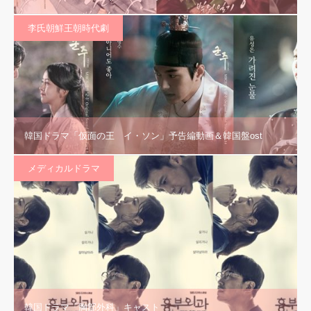
李氏朝鮮王朝時代劇
韓国ドラマ「仮面の王 イ・ソン」予告編動画＆韓国盤ost
メディカルドラマ
韓国ドラマ「胸部外科」キャスト