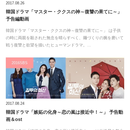
2017.08.26
韓国ドラマ「マスター・ククスの神～復讐の果てに～」
予告編動画
韓国ドラマ「マスター・ククスの神～復讐の果てに～」 は子供
の時に両親を殺された無念を晴らすべく、麺づくりの腕を磨いて
戦う復讐と欲望を描いたヒューマンドラマ。…
2016SBS
2017.08.24
韓国ドラマ「嫉妬の化身～恋の嵐は接近中！～」 予告動
画＆ost