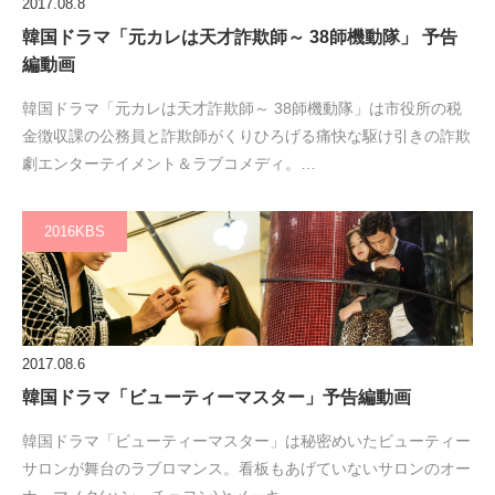
2017.08.8
韓国ドラマ「元カレは天才詐欺師～ 38師機動隊」 予告
編動画
韓国ドラマ「元カレは天才詐欺師～ 38師機動隊」は市役所の税
金徴収課の公務員と詐欺師がくりひろげる痛快な駆け引きの詐欺
劇エンターテイメント＆ラブコメディ。…
2016KBS
2017.08.6
韓国ドラマ「ビューティーマスター」予告編動画
韓国ドラマ「ビューティーマスター」は秘密めいたビューティー
サロンが舞台のラブロマンス。看板もあげていないサロンのオー