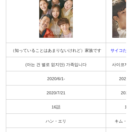
（知っていることはあまりないけれど）家族です
サイコだけ
(아는 건 별로 없지만) 가족입니다
사이코지만
2020/6/1-
2020/6
2020/7/21
2020/
16話
16
ハン・エリ
キム・ス