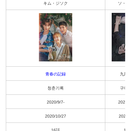
キム・ジソク
ソ・イ
青春の記録
九尾
청춘기록
구미
2020/9/7-
2020/1
2020/10/27
2020/
16話
16