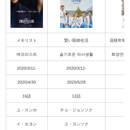
メモリスト
賢い医師生活
花様年華－
메모리스트
슬기로운 의사생활
화양연화 
2020/3/11-
2020/3/12-
2020/4/30
2020/5/28
16話
12話
ユ・スンホ
チョ・ジョンソク
イ・セヨン
ユ・ヨンソク