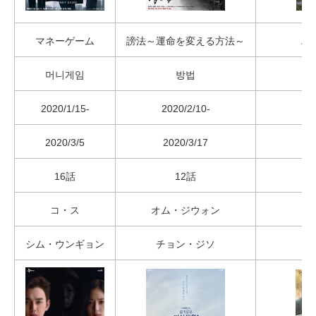
マネーゲーム
謗法～運命を変える方法～
ハ
머니게임
방법
하
2020/1/15-
2020/2/10-
2020/3/5
2020/3/17
16話
12話
コ・ス
オム・ジウォン
シム・ウンギョン
チョン・ジソ
イ