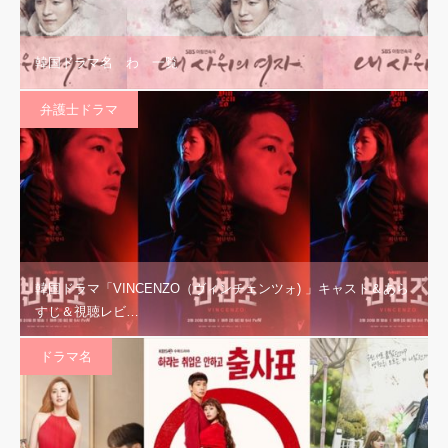
韓国ドラマ名 わ 一覧
弁護士ドラマ
韓国ドラマ「VINCENZO（ヴィンチェンツォ) 」キャスト＆あら
すじ＆視聴レビ…
ドラマ名