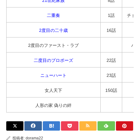
21世紀家族
8話
イ
二重奏
1話
チョン
2度目の二十歳
16話
チ
2度目のファースト・ラブ
ハン
二度目のプロポーズ
22話
オ
ニューハート
23話
女人天下
150話
イ
人形の家 偽りの絆
パ
投稿者:
dorama22