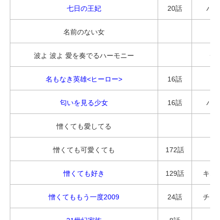
七日の王妃
20話
パク
名前のない女
オ
波よ 波よ 愛を奏でるハーモニー
チ
名もなき英雄<ヒーロー>
16話
パ
匂いを見る少女
16話
パク
憎くても愛してる
憎くても可愛くても
172話
ハ
憎くても好き
129話
キム
憎くてももう一度2009
24話
チェ