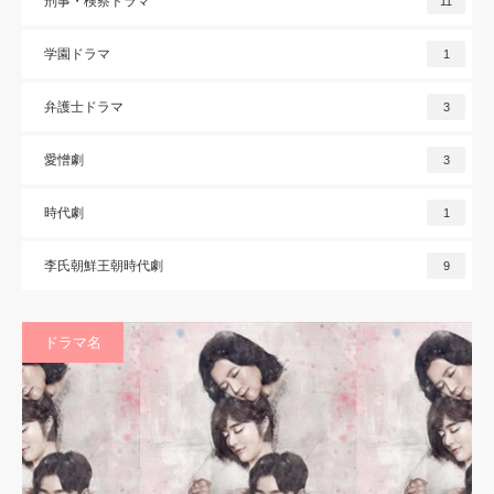
刑事・検察ドラマ
11
学園ドラマ
1
弁護士ドラマ
3
愛憎劇
3
時代劇
1
李氏朝鮮王朝時代劇
9
ドラマ名