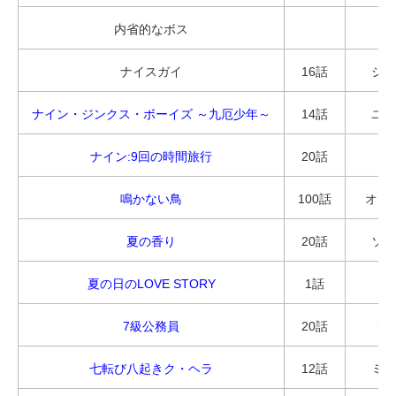
内省的なボス
ヨ
ナイスガイ
16話
シン
ナイン・ジンクス・ボーイズ ～九厄少年～
14話
ユク
ナイン:9回の時間旅行
20話
イ
鳴かない鳥
100話
オ・
夏の香り
20話
ソン
夏の日のLOVE STORY
1話
イ
7級公務員
20話
チ
七転び八起きク・ヘラ
12話
ミン