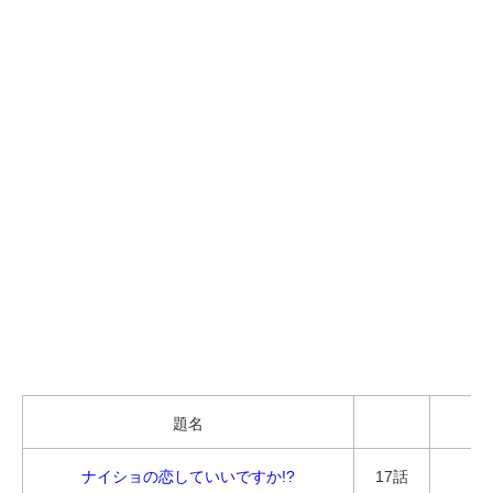
題名
ナイショの恋していいですか!?
17話
ソ