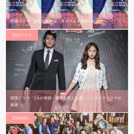
韓国ドラマ「彼女の私生活」キャスト＆感想レビュー
2016ドラマ
韓国ドラマ「1％の奇跡～運命を変える恋～」リメイクドラマの
動画
2016KBS