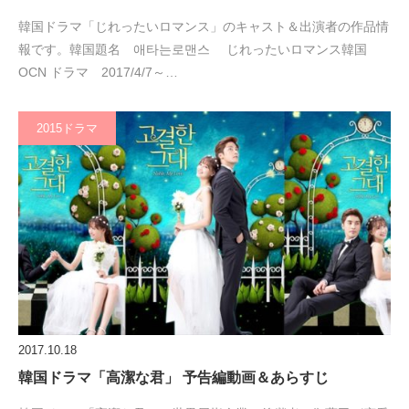
韓国ドラマ「じれったいロマンス」のキャスト＆出演者の作品情
報です。韓国題名 애타는로맨스 じれったいロマンス韓国
OCN ドラマ 2017/4/7～…
2015ドラマ
2017.10.18
韓国ドラマ「高潔な君」 予告編動画＆あらすじ